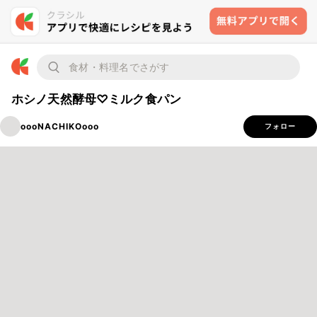
ホシノ天然酵母♡ミルク食パン
oooNACHIKOooo
フォロー