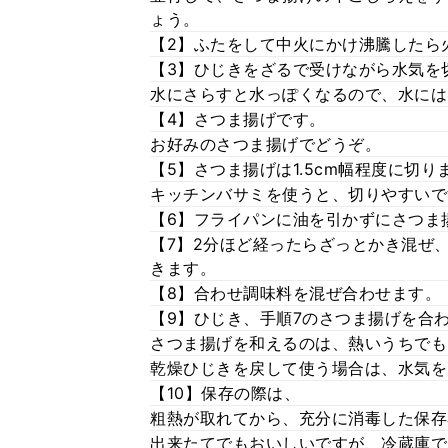
ょう。
【2】ふたをして中火にかけ沸騰したら
【3】ひじきをざるで受けながら水気を
水にさらすと水っぽくなるので、水には
【4】さつま揚げです。
お好みのさつま揚げでどうぞ。
【5】さつま揚げは1.5cm幅程度に切り
キッチンバサミを使うと、切りやすいで
【6】フライパンに油を引かずにさつま
【7】2分ほど経ったらざっとかき混ぜ
きます。
【8】合わせ調味料を混ぜ合わせます。
【9】ひじき、手順7のさつま揚げを合
さつま揚げを和えるのは、熱いうちでも
乾燥ひじきを戻して使う場合は、水気を
【10】保存の際は、
粗熱が取れてから、充分に消毒した保存
出来たてでもおいしいですが、冷蔵庫で