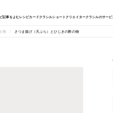
ピ
記事をよむ
レシピカード
クラシルショート
クリエイター
クラシルのサービ
え物
さつま揚げ（天ぷら）とひじきの酢の物