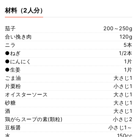
材料
（2人分）
茄子
200～250g
合い挽き肉
120g
ニラ
5本
●ねぎ
1/2本
●にんにく
1片
●生姜
1片
ごま油
大さじ1
片栗粉
小さじ1
オイスターソース
大さじ1
砂糖
大さじ1
酒
大さじ1
鶏がらスープの素(顆粒)
小さじ2
豆板醤
小さじ1～
水
150cc