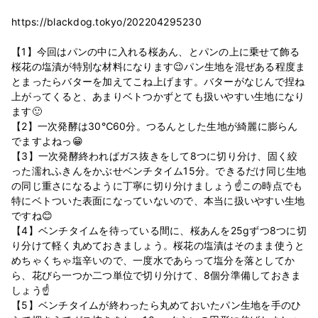
https://blackdog.tokyo/202204295230
【1】今回はパンの中に入れる桜あん、とパンの上に乗せて飾る
桜花の塩漬が特別な材料になります😉パン生地を混ぜある程度ま
とまったらバターを加えてこね上げます。バターがなじんで捏ね
上がってくると、あまりベトつかずとても扱いやすい生地になり
ます🙂
【2】一次発酵は30℃60分。つるんとした生地が綺麗に膨らん
でますよねっ😁
【3】一次発酵終わればガス抜きをして8つに切り分け、固く絞
った濡れふきんをかぶせベンチタイム15分。できるだけ同じ生地
の同じ重さになるように丁寧に切り分けましょう☝この時点でも
特にベトついた表面になっていないので、本当に扱いやすい生地
ですね😊
【4】ベンチタイムを待っている間に、桜あんを25gずつ8つに切
り分けて軽く丸めておきましょう。桜花の塩漬はそのまま使うと
めちゃくちゃ塩辛いので、一度水であらって塩分を落としてか
ら、花びら一つか二つ単位で切り分けて、8個分準備しておきま
しょう☝
【5】ベンチタイムが終わったら丸めておいたパン生地を手のひ