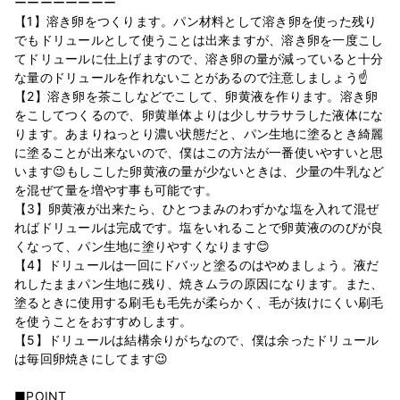
ーーーーーーーー
【1】溶き卵をつくります。パン材料として溶き卵を使った残り
でもドリュールとして使うことは出来ますが、溶き卵を一度こし
てドリュールに仕上げますので、溶き卵の量が減っていると十分
な量のドリュールを作れないことがあるので注意しましょう☝
【2】溶き卵を茶こしなどでこして、卵黄液を作ります。溶き卵
をこしてつくるので、卵黄単体よりは少しサラサラした液体にな
ります。あまりねっとり濃い状態だと、パン生地に塗るとき綺麗
に塗ることが出来ないので、僕はこの方法が一番使いやすいと思
います😉もしこした卵黄液の量が少ないときは、少量の牛乳など
を混ぜて量を増やす事も可能です。
【3】卵黄液が出来たら、ひとつまみのわずかな塩を入れて混ぜ
ればドリュールは完成です。塩をいれることで卵黄液ののびが良
くなって、パン生地に塗りやすくなります😊
【4】ドリュールは一回にドバッと塗るのはやめましょう。液だ
れしたままパン生地に残り、焼きムラの原因になります。また、
塗るときに使用する刷毛も毛先が柔らかく、毛が抜けにくい刷毛
を使うことをおすすめします。
【5】ドリュールは結構余りがちなので、僕は余ったドリュール
は毎回卵焼きにしてます😉
■POINT