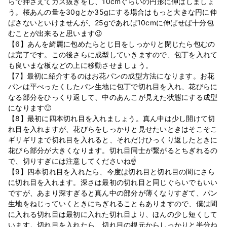
らで押さえてガス抜きをし、10cmぐらいの円形に伸ばしましょ
う。桜あんの量を30gとか35gにする場合はもっと大きな円に伸
ばさないといけませんが、25gであれば10cmに伸ばせば十分包
むことが出来ると思います😉
【6】あんを綺麗に包めたらとじ目をしっかりと閉じたら包むの
は完了です。この後さらに成型していきますので、包丁を入れて
も良いまな板などの上に移動させましょう。
【7】最初に紹介するのはお花パンの成型方法になります。お花
パンは平べったくしたパン生地に包丁で切れ目を入れ、花びらに
なる部分をひっくり返して、中のあんこが見えた状態にする成型
になります🙂
【8】最初に四本切れ目を入れましょう。真ん中は少し開けて切
れ目を入れますが、花びらをしっかりと見せたいときはそこそこ
ギリギリまで切れ目を入れると、それだけひっくり返したときに
花びら部分が大きくなります。切れ目同士が繋がるとちぎれるの
で、切りすぎには注意してくださいね☝
【9】四本切れ目を入れたら、今度は切れ目と切れ目の間にさら
に切れ目を入れます。深さは最初の切れ目と同じぐらいでもいい
ですが、あまり深すぎると真ん中の部分が薄くなりすぎて、パン
生地をねじっていくときにちぎれることもありますので、僕は間
に入れる切れ目は最初に入れた切れ目より、ほんの少し短くして
います。切れ目を入れたら、切れ目の根元からしっかりと半分ね