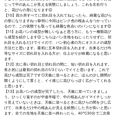
じって中のあんこが見える状態にしましょう。これを左右行う
と、花びらの形になります😉
【10】四カ所すべてに切れ目を入れてねじったら、綺麗な花びら
の形になりますねっ😆特に今回はピンク色の桜あんをつかってい
るので、この状態でも取っても綺麗な色合いのパンになります😊
【11】お花パンの成型が難しいなぁと思う方に、もう一種類花び
ら成型を紹介します😉こちらはパン生地をねじったりせずに、切
れ目を入れるだけでイイので、パン初心者の方にオススメの成型
方法だと思います。最初に五本切れ目を入れます。出来るだけ均
等なサイズに切れ目を入れる方が、仕上がりが綺麗になると思い
ます。
【12】次に長い切れ目と切れ目の間に、短い切れ目を入れます。
長さ的には最初の切れ目の1/3ぐらいでイイと思います。これで
花びら成型は完了です🙂天板に並べるときに、ほんの少し隙間が
開くようにして置くと、イイ感じに花びらっぽく広がってくれる
と思います。
【13】お花パンの成型が完了したら、天板に並べていきましょ
う。ひっくり返すのが中途半端で、中の桜あんがイマイチしっか
り見えていないときは、天板に並べるときに花びらの間を少し広
げて、出来るだけ中の桜あんが見える状態にした方が良いと思い
ます。全ての生地を天板に並べ終わったら、40℃30分で二次発