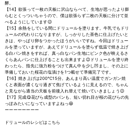
酵。
【14】欲張って一枚の天板に沢山ならべて、生地が思ったより膨
らむとくっついちゃうので、僕は欲張らず二枚の天板に分けて並
べるようにしています😉
【15】余熱をしている間にドリュールを塗ります。牛乳でもドリ
ュールの代わりになりますが、しっかりした茶色に仕上げたいと
きは、やっぱり卵をつかったほうがいいですね。今回はドリュー
ルを塗っていますが、あえてドリュールを塗らず低温で焼き上げ
る白パン焼きをすれば、真っ白なパン生地にピンク色が映えるさ
くらあんパンに仕上げることも出来ますよ😉ドリュールを塗り終
わったら、指先に強力粉をつけて真ん中を少し凹まし、その上に
準備しておいた桜花の塩漬けを1つ載せて準備完了です。
【16】焼き上げは200℃15分。あんまり高い温度でガンガン焼
くと表面が濃くなり過ぎて焦げているように見えるので、ちゃん
と見ながら適当の天板を前後入れ替えて焼いていきましょう😉
【17】完成😋花びら成型のパンも、短い切れ目が桜の花びらの先
っぽみたいになっていますよねっ😆
ーーーーーーーー
ドリュールのレシピはこちら