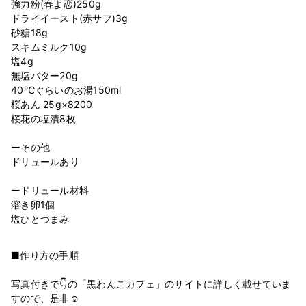
強力粉(春よ恋)250g
ドライイースト(赤サフ)3g
砂糖18g
スキムミルク10g
塩4g
無塩バター20g
40℃ぐらいのお湯150ml
桜あん 25g×8200
桜花の塩漬8枚
ーその他
ドリュールあり
ードリュール材料
溶き卵1個
■作り方の手順
写真付きで👇の「黒わんこカフェ」のサイトに詳しく載せていま
すので、是非☺️