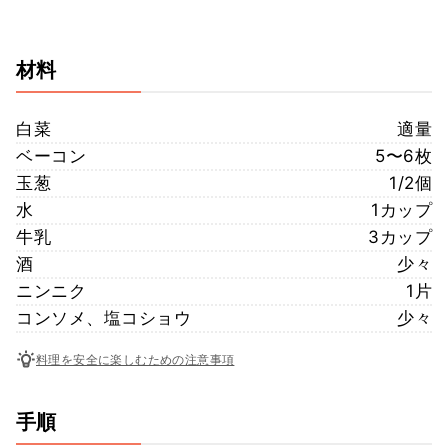
材料
白菜
適量
ベーコン
5〜6枚
玉葱
1/2個
水
1カップ
牛乳
3カップ
酒
少々
ニンニク
1片
コンソメ、塩コショウ
少々
料理を安全に楽しむための注意事項
手順