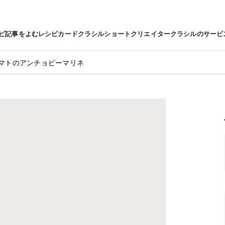
ピ
記事をよむ
レシピカード
クラシルショート
クリエイター
クラシルのサービ
マトのアンチョビーマリネ