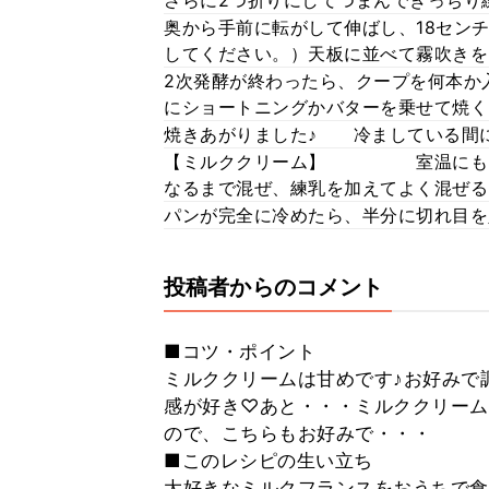
さらに2つ折りにしてつまんできっちり
奥から手前に転がして伸ばし、18セン
してください。）天板に並べて霧吹きを
2次発酵が終わったら、クープを何本か入
にショートニングかバターを乗せて焼く
焼きあがりました♪ 冷ましている間
【ミルククリーム】 室温にもどし
なるまで混ぜ、練乳を加えてよく混ぜる
パンが完全に冷めたら、半分に切れ目を
投稿者からのコメント
■コツ・ポイント
ミルククリームは甘めです♪お好みで
感が好き♡あと・・・ミルククリーム
ので、こちらもお好みで・・・
■このレシピの生い立ち
大好きなミルクフランスをおうちで食