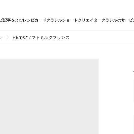
ピ
記事をよむ
レシピカード
クラシルショート
クリエイター
クラシルのサービ
ン
HBで♡ソフトミルクフランス