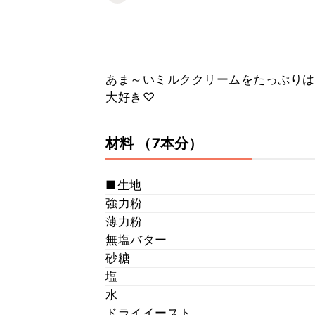
あま～いミルククリームをたっぷりは
大好き♡
材料
（7本分）
■生地
強力粉
薄力粉
無塩バター
砂糖
塩
水
ドライイースト