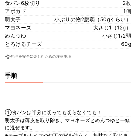
食パン6枚切り
2枚
アボカド
1個
明太子
小ぶりの物2腹弱（50gくらい）
マヨネーズ
大さじ1（12g）
めんつゆ
小さじ1/2弱
とろけるチーズ
60g
料理を安全に楽しむための注意事項
手順
①食パンは半分に切っても切らなくても！
明太子は薄皮を取り除き、マヨネーズとめんつゆと一緒
に混ぜます。
※テーブルナイフや包丁の背を使うと、無駄なく取れま