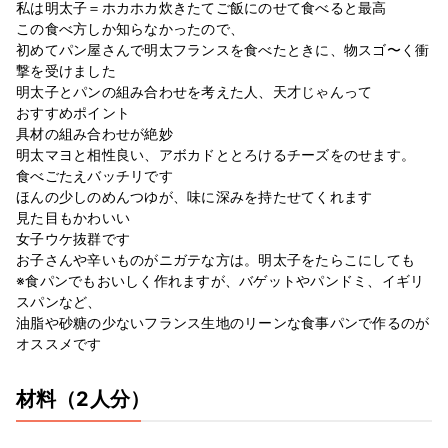
私は明太子＝ホカホカ炊きたてご飯にのせて食べると最高
この食べ方しか知らなかったので、
初めてパン屋さんで明太フランスを食べたときに、物スゴ〜く衝
撃を受けました
明太子とパンの組み合わせを考えた人、天才じゃんって
おすすめポイント
具材の組み合わせが絶妙
明太マヨと相性良い、アボカドととろけるチーズをのせます。
食べごたえバッチリです
ほんの少しのめんつゆが、味に深みを持たせてくれます
見た目もかわいい
女子ウケ抜群です
お子さんや辛いものがニガテな方は。明太子をたらこにしても
※食パンでもおいしく作れますが、バゲットやパンドミ、イギリ
スパンなど、
油脂や砂糖の少ないフランス生地のリーンな食事パンで作るのが
オススメです
材料
（2人分）