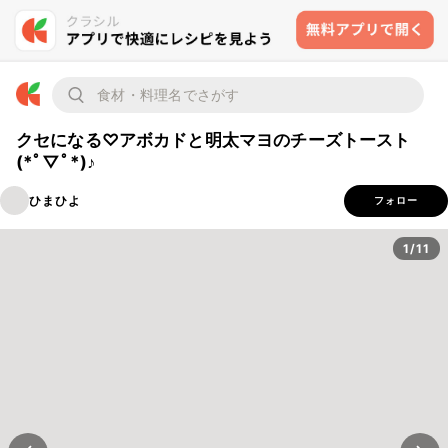
クセになる♡アボカドと明太マヨのチーズトースト
(*ﾟ▽ﾟ*)♪
ひまひよ
フォロー
1/11