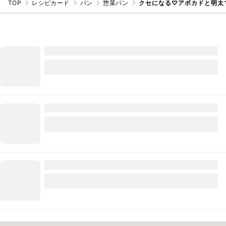
TOP
レシピカード
パン
惣菜パン
クセになる♡アボカドと明太マ