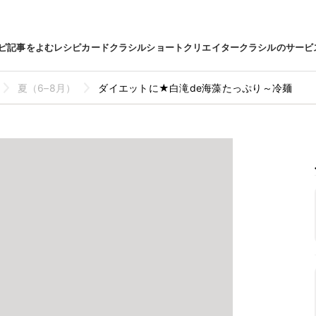
ピ
記事をよむ
レシピカード
クラシルショート
クリエイター
クラシルのサービ
夏（6–8月）
ダイエットに★白滝de海藻たっぷり～冷麺