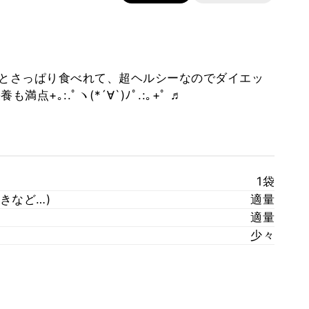
～とさっぱり食べれて、超ヘルシーなのでダイエッ
+｡:.ﾟヽ(*´∀`)ﾉﾟ.:｡+ﾟ ♬
1袋
きなど…)
適量
適量
少々