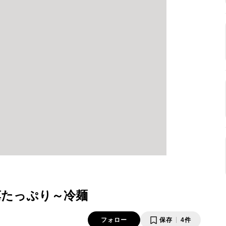
藻たっぷり～冷麺
フォロー
保存
4件