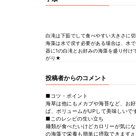
白滝は下茹でして食べやすい大きさに切
海藻は水で戻す必要がある場合は、水で
器に1の白滝とお好みの海藻を盛り付け
がり★
投稿者からのコメント
■コツ・ポイント
海草は他にもメカブや海苔など、お
ば、ボリュームがUPして美味しいです(๑
■このレシピの生い立ち
麺類が食べたいけどカロリーが気にな
の海藻で栄養も簡単に摂取できます♬