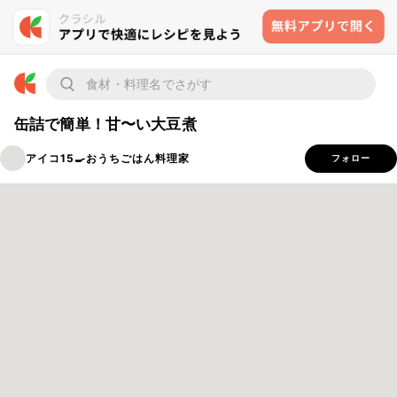
缶詰で簡単！甘〜い大豆煮
アイコ15🍳おうちごはん料理家
フォロー