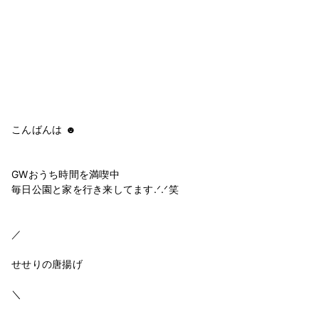
こんばんは ☻
GWおうち時間を満喫中
毎日公園と家を行き来してます.ᐟ.ᐟ笑
／
せせりの唐揚げ
＼