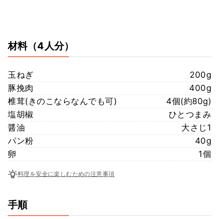
材料
（4人分）
玉ねぎ
200g
豚挽肉
400g
椎茸(きのこならなんでも可)
4個(約80g)
塩胡椒
ひとつまみ
醤油
大さじ1
パン粉
40g
卵
1個
料理を安全に楽しむための注意事項
手順