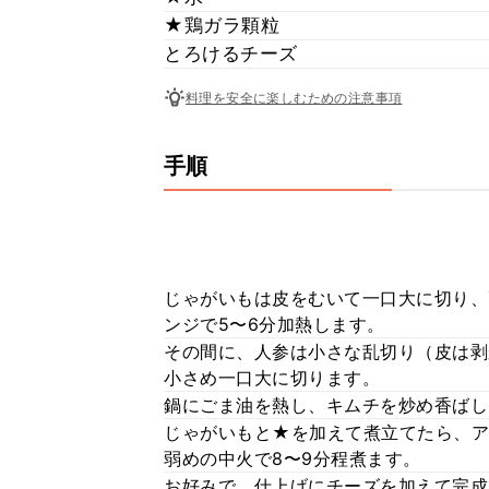
★鶏ガラ顆粒
とろけるチーズ
料理を安全に楽しむための注意事項
手順
じゃがいもは皮をむいて一口大に切り、
ンジで5〜6分加熱します。
その間に、人参は小さな乱切り（皮は剥
小さめ一口大に切ります。
鍋にごま油を熱し、キムチを炒め香ばし
じゃがいもと★を加えて煮立てたら、ア
弱めの中火で8〜9分程煮ます。
お好みで、仕上げにチーズを加えて完成