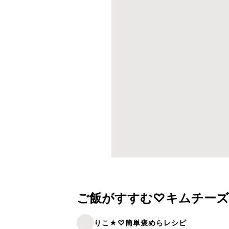
ご飯がすすむ♡キムチーズ
りこ★♡簡単褒めらレシピ