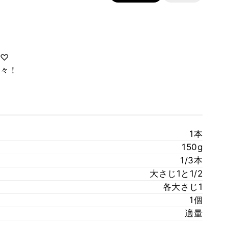
♡
々！
1本
150g
1/3本
大さじ1と1/2
各大さじ1
1個
適量