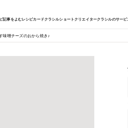
ピ
記事をよむ
レシピカード
クラシルショート
クリエイター
クラシルのサービ
す味噌チーズのおから焼き♪