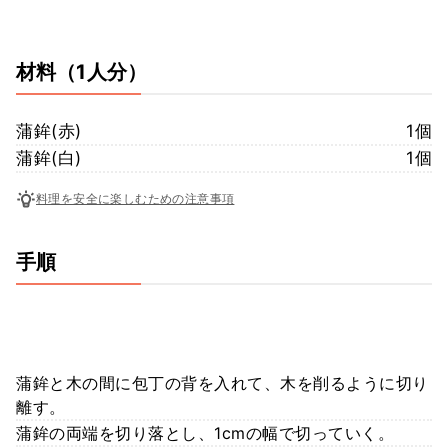
材料
（1人分）
蒲鉾(赤)
1個
蒲鉾(白)
1個
料理を安全に楽しむための注意事項
手順
蒲鉾と木の間に包丁の背を入れて、木を削るように切り
離す。
蒲鉾の両端を切り落とし、1cmの幅で切っていく。