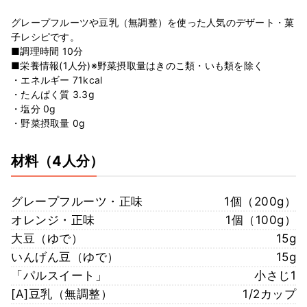
グレープフルーツや豆乳（無調整）を使った人気のデザート・菓
子レシピです。
■調理時間 10分
■栄養情報(1人分)※野菜摂取量はきのこ類・いも類を除く
・エネルギー 71kcal
・たんぱく質 3.3g
・塩分 0g
・野菜摂取量 0g
材料
（4人分）
グレープフルーツ・正味
1個（200g）
オレンジ・正味
1個（100g）
大豆（ゆで）
15g
いんげん豆（ゆで）
15g
「パルスイート」
小さじ1
[A]豆乳（無調整）
1/2カップ