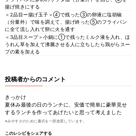
揚げ焼きにする
＜2品目ー揚げ玉子＞④で残った③の卵液に塩胡椒
（分量外）で味を調えて、揚げ終った⑤のフライパン
に全て流し入れて卵に火を通す
＜3品目スープ＞小鍋に①で残ったミルク液を入れ、ほ
うれん草を加えて沸騰させる人に立ちしたら鶏がらスー
プの素を加える
投稿者からのコメント
きっかけ
夏休み最後の日のランチに、安価で簡単に豪華見せ
するランチを作ってあげたいと思って考えました
※みやすさのために書式を一部改変しています。
このレシピをシェアする