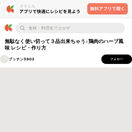
無駄なく使い切って３品出来ちゃう♪鶏肉のハーブ風
味 レシピ・作り方
プッチン5903
フォロー