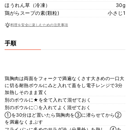
ほうれん草（冷凍）
30g
鶏がらスープの素(顆粒)
小さじ1
料理を安全に楽しむための注意事項
手順
鶏胸肉は両面をフォークで満遍なくさす大きめの一口大
に切る耐熱ボウルに△と入れて蓋をし電子レンジで3分
加熱しそのまま置く
別のボウルに★を全て入れて混ぜておく
別のボウルに〇を入れてよく混ぜておく
①を30分ほど置いたら鶏胸肉を③に潜らせてから②
を満遍なくまぶす
フライパンに多めのサラダ油（分量外）を熱し、④を