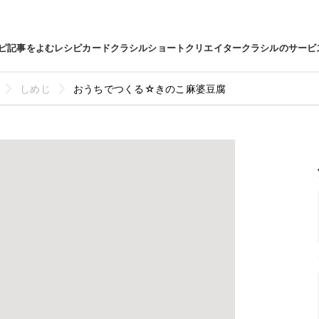
ピ
記事をよむ
レシピカード
クラシルショート
クリエイター
クラシルのサービ
しめじ
おうちでつくる☆きのこ麻婆豆腐