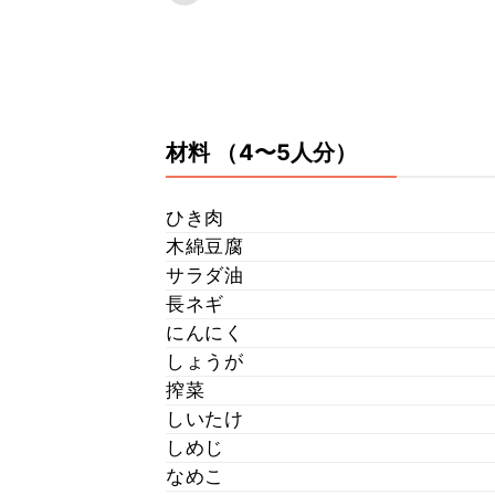
材料
（4〜5人分）
ひき肉
木綿豆腐
サラダ油
長ネギ
にんにく
しょうが
搾菜
しいたけ
しめじ
なめこ