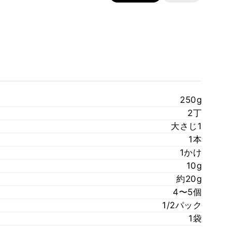
250g
2丁
大さじ1
1本
1かけ
10g
約20g
4〜5個
1/2パック
1袋