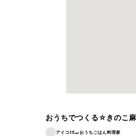
おうちでつくる☆きのこ麻
アイコ15🍳おうちごはん料理家