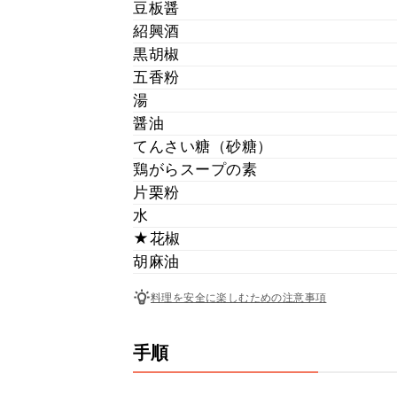
豆板醤
紹興酒
黒胡椒
五香粉
湯
醤油
てんさい糖（砂糖）
鶏がらスープの素
片栗粉
水
★花椒
胡麻油
料理を安全に楽しむための注意事項
手順