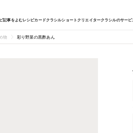
ピ
記事をよむ
レシピカード
クラシルショート
クリエイター
クラシルのサービ
め物
彩り野菜の黒酢あん