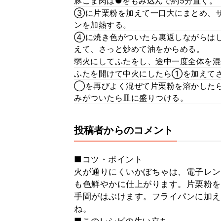
豚こま肉は●をもみ込んで約5分置く。
③に片栗粉を加えて一口大にまとめ、
ンを加熱する。
④に焼き色がついたら裏返しながらは
えて、さっと炒めて油をからめる。
弱火にしてふたをし、途中一度全体を混
ふたを開けて中火にしたら①を加えて
◯を再びよく混ぜて片栗粉を溶かしたら
みがついたら皿に盛りつける。
投稿者からのコメント
■コツ・ポイント
火が通りにくいかぼちゃは、電子レン
も色鮮やかに仕上がります。片栗粉を
手間がはぶけます。フライパンに加え
ね。