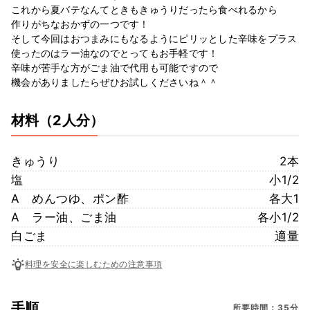
これから夏バテなんてときもきゅうりだったら食べれるから
作りがちなおかずの一つです！
そして今回はおつまみにもなるようにピリッとした辛味をプラス
使ったのはラー油なのでとってもお手軽です！
辛味が苦手な方がごま油で代用も可能ですので
機会がありましたらぜひお試しくださいね＾＾
材料
（2人分）
きゅうり
2本
塩
小1/2
A めんつゆ、ポン酢
各大1
A ラー油、ごま油
各小1/2
白ごま
適量
料理を安全に楽しむための注意事項
手順
所要時間：35分