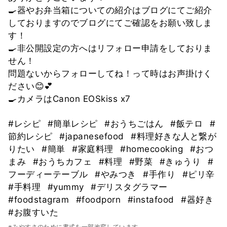
🍳器やお弁当箱についての紹介はブログにてご紹介
しておりますのでブログにてご確認をお願い致しま
す！
🍳非公開設定の方へはリフォロー申請をしておりま
せん！
問題ないからフォローしてね！って時はお声掛けく
ださい😊💕
🍳カメラはCanon EOSkiss x7
#レシピ
#簡単レシピ
#おうちごはん
#飯テロ
#
節約レシピ
#japanesefood
#料理好きな人と繋が
りたい
#簡単
#家庭料理
#homecooking
#おつ
まみ
#おうちカフェ
#料理
#野菜
#きゅうり
#
フーディーテーブル
#やみつき
#手作り
#ピリ辛
#手料理
#yummy
#デリスタグラマー
#foodstagram
#foodporn
#instafood
#器好き
#お腹すいた
※みやすさのために書式を一部改変しています。