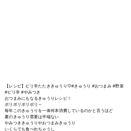
【レシピ】ピリ辛たたききゅうり♡#きゅうり #おつまみ #野菜
#ピリ辛 #やみつき
おつまみにもなるきゅうりレシピ！
ポリポリボリボリ～
毎年このきゅうりを一体何本消費しているのかと言うほど
夏のきゅうり需要は半端ない
やみつききゅうりやおつまみきゅうり
いくらでも食べれちゃうし