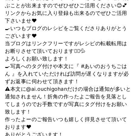
ぶことが出来ますのでぜひぜひご活用ください😊💕
リンクからお気に入り登録も出来るのでぜひご活用
下さいませ❤
🍳いつもブログのレシピをご覧くださりありがとう
ございます❤
当ブログはリンクフリーですがレシピの転載転用は
お断りさせて頂いております🙇‍♀💦
よろしくお願い致します！
🍳写真へのタグ付けや本文に『 #あいのおうちごは
ん 』を入れていただければ訪問が遅くなりますが必
ずお返事に伺わせて頂きます！
⚠️本文に@ai.ouchigohanだけの場合は通知が多いと
通知されません！折角の作ったよご報告を見落とし
てしまうのでお手数ですが写真にタグ付けをお願い
致します！
作ったよーのご報告いつも嬉しく拝見させて頂いて
おります❤
ありがとうございます！