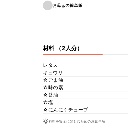
お母ぁの簡単飯
材料
（2人分）
レタス
キュウリ
☆ごま油
☆味の素
☆醤油
☆塩
☆にんにくチューブ
料理を安全に楽しむための注意事項