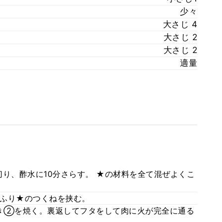
少々
大さじ 4
大さじ 2
大さじ 2
適量
切り、酢水に10分さらす。 ★の材料を全て混ぜよくこ
ふり★のつくねを挟む。
き②を焼く。裏返してフタをして肉に火が完全に通る