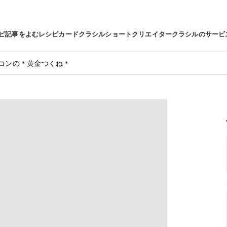
ピ
記事をよむ
レシピカード
クラシルショート
クリエイター
クラシルのサービ
コンの＊黄金つくね＊