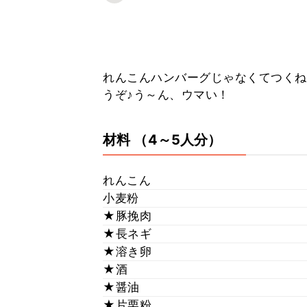
れんこんハンバーグじゃなくてつくね
うぞ♪う～ん、ウマい！
材料
（4～5人分）
れんこん
小麦粉
★豚挽肉
★長ネギ
★溶き卵
★酒
★醤油
★片栗粉