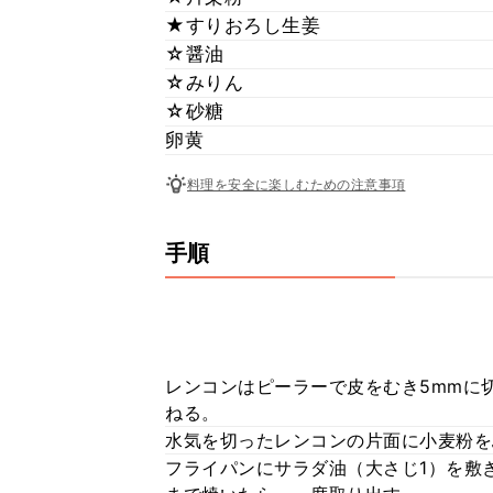
★すりおろし生姜
☆醤油
☆みりん
☆砂糖
卵黄
料理を安全に楽しむための注意事項
手順
レンコンはピーラーで皮をむき5mmに
ねる。
水気を切ったレンコンの片面に小麦粉を
フライパンにサラダ油（大さじ1）を敷