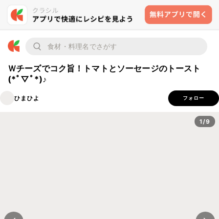
Ｗチーズでコク旨！トマトとソーセージのトースト
(*ﾟ▽ﾟ*)♪
ひまひよ
フォロー
1/9