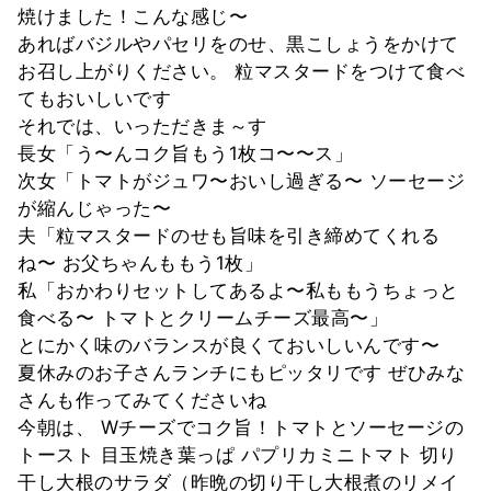
焼けました！こんな感じ〜
あればバジルやパセリをのせ、黒こしょうをかけて
お召し上がりください。 粒マスタードをつけて食べ
てもおいしいです
それでは、いっただきま～す
長女「う〜んコク旨もう1枚コ〜〜ス」
次女「トマトがジュワ〜おいし過ぎる〜 ソーセージ
が縮んじゃった〜
夫「粒マスタードのせも旨味を引き締めてくれる
ね〜 お父ちゃんももう1枚」
私「おかわりセットしてあるよ〜私ももうちょっと
食べる〜 トマトとクリームチーズ最高〜」
とにかく味のバランスが良くておいしいんです〜
夏休みのお子さんランチにもピッタリです ぜひみな
さんも作ってみてくださいね
今朝は、 Wチーズでコク旨！トマトとソーセージの
トースト 目玉焼き葉っぱ パプリカミニトマト 切り
干し大根のサラダ（昨晩の切り干し大根煮のリメイ