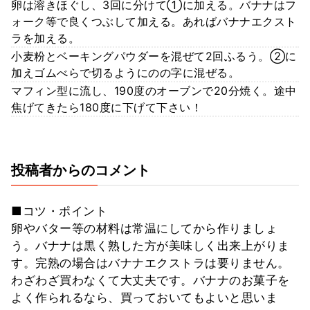
卵は溶きほぐし、3回に分けて①に加える。バナナはフ
ォーク等で良くつぶして加える。あればバナナエクスト
ラを加える。
小麦粉とベーキングパウダーを混ぜて2回ふるう。②に
加えゴムべらで切るようにのの字に混ぜる。
マフィン型に流し、190度のオーブンで20分焼く。途中
焦げてきたら180度に下げて下さい！
投稿者からのコメント
■コツ・ポイント
卵やバター等の材料は常温にしてから作りましょ
う。バナナは黒く熟した方が美味しく出来上がりま
す。完熟の場合はバナナエクストラは要りません。
わざわざ買わなくて大丈夫です。バナナのお菓子を
よく作られるなら、買っておいてもよいと思いま