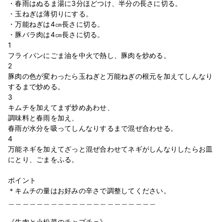
・春雨はぬるま湯に3分ほどつけ、半分の長さに切る。 ⁣
・玉ねぎは薄切りにする。 ⁣
・万能ねぎは4㎝長さに切る。 ⁣
・豚バラ肉は4㎝長さに切る。 ⁣
1 ⁣
フライパンにごま油を中火で熱し、豚肉を炒める。 ⁣
2⁣
豚肉の色が変わったら玉ねぎと万能ねぎの根元を加えてしんなり
するまで炒める。 ⁣
3 ⁣
キムチを加えてまず炒めあわせ、⁣
調味料と春雨を加え、⁣
春雨が水分を吸ってしんなりするまで混ぜ合わせる。 ⁣
4 ⁣
万能ネギを加えてざっと混ぜ合わせてネギがしんなりしたらお皿
にとり、ごまをふる。 ⁣
⁣
ポイント ⁣
＊キムチの量はお好みの辛さで調整してください。⁣
＿＿＿＿＿＿＿＿＿＿＿＿＿＿＿＿＿＿＿＿＿⁣
⁣
《牛肉と小松菜のチャプチェ》⁣