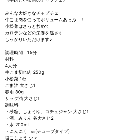
⁣
みんな大好きなチャプチェ ⁣
牛こま肉を使ってボリュームあっぷ～！ ⁣
小松菜はさっと炒めて ⁣
カロテンなどの栄養を逃さず ⁣
しっかりいただけます♪ ⁣
⁣
調理時間：15分 ⁣
材料 ⁣
4人分 ⁣
牛こま切れ肉 250g⁣
小松菜 1わ⁣
ごま油 大さじ1⁣
春雨 80g⁣
サラダ油 大さじ1⁣
調味料⁣
・砂糖、しょうゆ、コチュジャン 大さじ1⁣
・酒、みりん 各大さじ2⁣
・水 200ml⁣
・にんにく 1㎝(チューブタイプ)⁣
塩こしょう 少々⁣