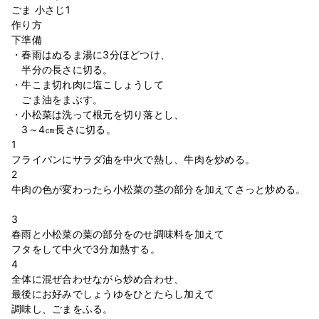
ごま 小さじ1⁣
作り方 ⁣
下準備 ⁣
・春雨はぬるま湯に3分ほどつけ、⁣
半分の長さに切る。 ⁣
・牛こま切れ肉に塩こしょうして⁣
ごま油をまぶす。 ⁣
・小松菜は洗って根元を切り落とし、⁣
3～4㎝長さに切る。 ⁣
1⁣
フライパンにサラダ油を中火で熱し、牛肉を炒める。 ⁣
2 ⁣
牛肉の色が変わったら小松菜の茎の部分を加えてさっと炒める。
⁣
3 ⁣
春雨と小松菜の葉の部分をのせ調味料を加えて⁣
フタをして中火で3分加熱する。 ⁣
4⁣
全体に混ぜ合わせながら炒め合わせ、⁣
最後にお好みでしょうゆをひとたらし加えて⁣
調味し、ごまをふる。 ⁣