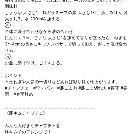
調味料⁣
しょうゆ 大さじ1、鶏ガラスープの素 大さじ1/2、酒、みりん 各
大さじ3、水 200mlを加える。⁣
④⁣
全体に混ぜ合わせながら炒め合わせ、⁣
にんにく 1㎝、ごま油 大さじ1を加えて香りが立ったら、ねぎを
3〜4cmの長さにキッチンバサミで切って加え、ざっと混ぜ合わ
せる。⁣
⑤⁣
お皿に盛り付け、ごまをふる。⁣
⁣
ポイント⁣
＊玉ねぎや人参の千切りなどあれば彩り良く仕上がります。⁣
#チャプチェ #ワンパン #豚こま肉 #豚こま切れ肉 #舞茸 #春
雨 #春雨炒め⁣
⁣
＿＿＿＿＿＿＿＿＿＿＿＿＿＿＿＿＿＿＿＿＿⁣
《豚キムチャプチェ》⁣
⁣
みんな大好きなチャプチェを ⁣
豚キムチのアレンジで！ ⁣