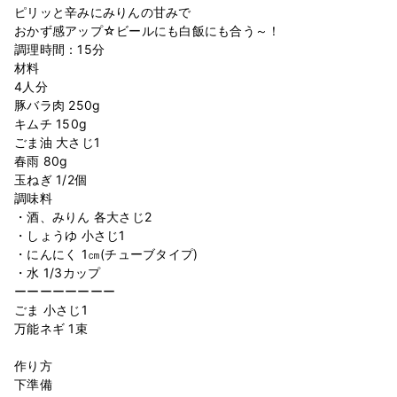
ピリッと辛みにみりんの甘みで ⁣
おかず感アップ☆ビールにも白飯にも合う～！ ⁣
調理時間：15分 ⁣
材料 ⁣
4人分 ⁣
豚バラ肉 250g⁣
キムチ 150g⁣
ごま油 大さじ1⁣
春雨 80g⁣
玉ねぎ 1/2個⁣
調味料⁣
・酒、みりん 各大さじ2⁣
・しょうゆ 小さじ1⁣
・にんにく 1㎝(チューブタイプ)⁣
・水 1/3カップ⁣
ーーーーーーーー⁣
ごま 小さじ1⁣
万能ネギ 1束⁣
⁣
作り方 ⁣
下準備 ⁣