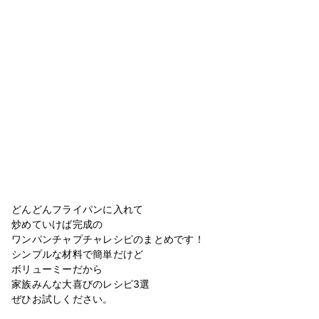
どんどんフライパンに入れて⁣
炒めていけば完成の⁣
ワンパンチャプチャレシピのまとめです！⁣
シンプルな材料で簡単だけど⁣
ボリューミーだから ⁣
家族みんな大喜びのレシピ3選⁣
ぜひお試しください。⁣
⁣