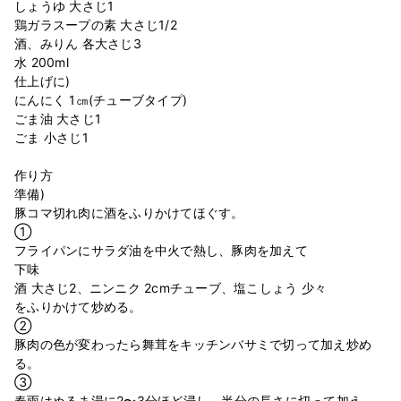
しょうゆ 大さじ1⁣
鶏ガラスープの素 大さじ1/2⁣
酒、みりん 各大さじ3⁣
水 200ml⁣
仕上げに)⁣
にんにく 1㎝(チューブタイプ)⁣
ごま油 大さじ1⁣
ごま 小さじ1⁣
⁣
作り方⁣
準備)⁣
豚コマ切れ肉に酒をふりかけてほぐす。⁣
①⁣
フライパンにサラダ油を中火で熱し、豚肉を加えて⁣
下味⁣
酒 大さじ2、ニンニク 2cmチューブ、塩こしょう 少々⁣
をふりかけて炒める。⁣
②⁣
豚肉の色が変わったら舞茸をキッチンバサミで切って加え炒め
る。⁣
③⁣
春雨はぬるま湯に2〜3分ほど浸し、半分の長さに切って加え、⁣