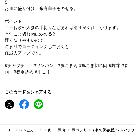
5 ⁣
お皿に盛り付け、糸唐辛子をのせる。⁣
⁣
ポイント ⁣
＊玉ねぎや人参の千切りなどあれば彩り良く仕上がります。 ⁣
＊牛こま切れ肉は炒めると⁣
硬くなりやすいので、⁣
ごま油でコーティングしておくと⁣
保湿力アップです。
#チャプチェ #ワンパン #豚こま肉 #豚こま切れ肉 #舞茸 #春
雨 #春雨炒め⁣ #牛こま
このカードをシェアする
TOP
レシピカード
肉
豚肉
豚バラ肉
\永久保存版/ワンパン