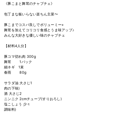
《豚こまと舞茸のチャプチェ》⁣
⁣
包丁まな板いらない楽ちん主菜〜⁣
⁣
豚こまでコスパ良しでボリューミー⭐︎⁣
舞茸を加えてコリコリ食感とうま味アップ♪⁣
みんな大好きな優しい味のチャプチェ⁣
⁣
【材料4人分】⁣
⁣
豚コマ切れ肉 300g⁣
舞茸 1パック⁣
細ネギ 1束⁣
春雨 80g⁣
⁣
サラダ油 大さじ1⁣
肉の下味)⁣
酒 大さじ2⁣
ニンニク 2cmチューブ(すりおろし)⁣
塩こしょう 少々⁣
調味料)⁣