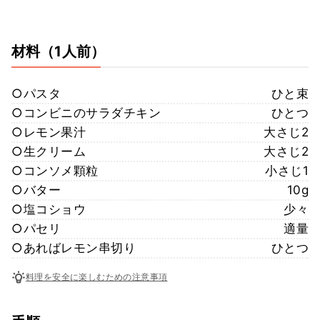
材料
（1人前）
○パスタ
ひと束
○コンビニのサラダチキン
ひとつ
○レモン果汁
大さじ2
○生クリーム
大さじ2
○コンソメ顆粒
小さじ1
○バター
10g
○塩コショウ
少々
○パセリ
適量
○あればレモン串切り
ひとつ
料理を安全に楽しむための注意事項