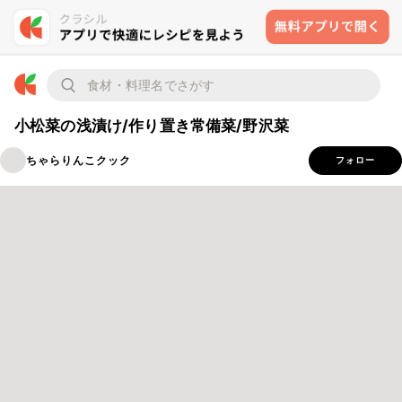
小松菜の浅漬け/作り置き常備菜/野沢菜
ちゃらりんこクック
フォロー