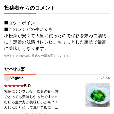
投稿者からのコメント
■コツ・ポイント
■このレシピの生い立ち
小松菜が安くて大量に買ったので保存を兼ねて漬物
に！定番の浅漬けレシピ。ちょっとした裏技で最高
に美味しくなります。
※みやすさのために書式を一部改変しています。
たべれぽ
Vöglein
2025.5.6
5.0
究極にシンプルな小松菜の食べ方
でとっても美味しかったです✨✨
むしろ生の方が美味しいかも？！
みじん切りにして混ぜご飯にして
も良さそうで、常備菜確定です👍