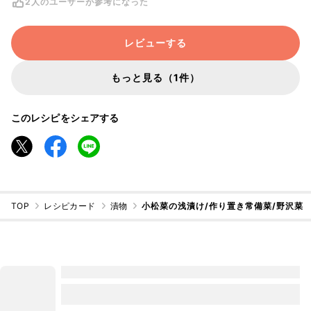
2人のユーザーが参考になった
株のままだと根元の汚れを洗うの
が面倒なので、ザク切りにしてか
ら調理してます。
レビューする
もっと見る（1件）
このレシピをシェアする
TOP
レシピカード
漬物
小松菜の浅漬け/作り置き常備菜/野沢菜