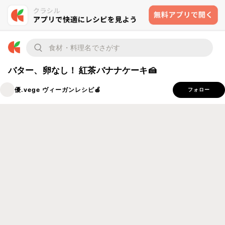
バター、卵なし！ 紅茶バナナケーキ🍰
優.vege ヴィーガンレシピ🍎
フォロー