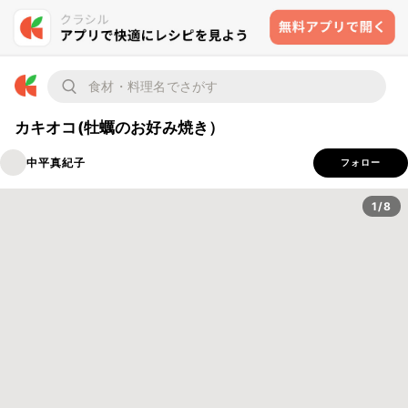
カキオコ(牡蠣のお好み焼き）
中平真紀子
フォロー
1/8