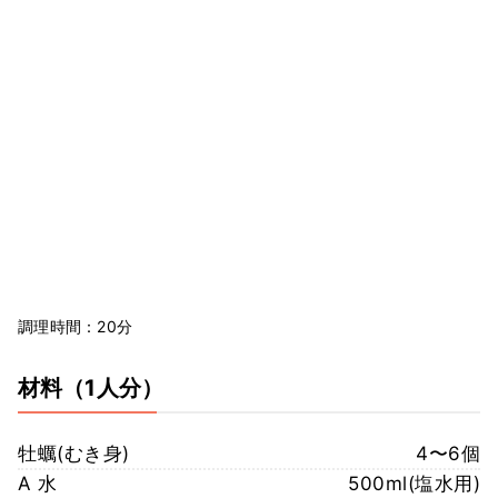
調理時間：20分
材料
（1人分）
牡蠣(むき身)
4〜6個
A 水
500ml(塩水用)