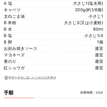
A 塩
大さじ1(塩水用)
キャベツ
200g(約1/6個)
太白ごま油
小さじ1
B 米粉
大さじ3(又は小麦粉)
B 水
80ml
B 塩
小さじ1/4
B 卵
1個
お好み焼きソース
適宜
マヨネーズ
適宜
青のり
適宜
紅ショウガ
適宜
料理を安全に楽しむための注意事項
手順
所要時間：20分