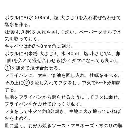
ボウルにA(水 500ml、塩 大さじ1)を入れ混ぜ合わせて
塩水を作る。
牡蠣(むき身)を入れやさしく洗い、ペーパータオルで水
気を取っておく。
キャベツは約7〜8mm角に刻む。
ボウルにB(米粉 大さじ3、水 80ml、塩 小さじ1/4、卵
1個)を入れて混ぜ合わせる(少々ダマになっても良い)。
①を加えて混ぜ合わせる。
フライパンに、太白ごま油を回し入れ、牡蠣を並べる。
その上に②を流し入れてフタをし、中火で5〜6分加熱
する。
生地をフライパンから滑らせるようにしてフタに乗せ、
フライパンをかぶせてひっくり返す。
フタをして中火で約3分焼き、生地に火が通っていれば
火を止める。
皿に盛り、お好み焼きソース・マヨネーズ・青のりの順