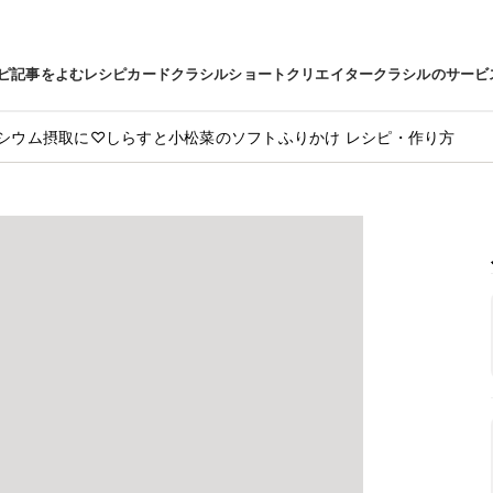
ピ
記事をよむ
レシピカード
クラシルショート
クリエイター
クラシルのサービ
シウム摂取に♡しらすと小松菜のソフトふりかけ レシピ・作り方