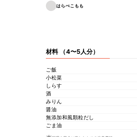
はらぺこもも
材料
（4〜5人分）
ご飯
小松菜
しらす
酒
みりん
醤油
無添加和風顆粒だし
ごま油