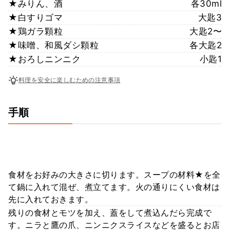
★みりん、酒
各30ml
★白すりゴマ
大匙3
★鶏ガラ顆粒
大匙2〜
★味噌、和風ダシ顆粒
各大匙2
★おろしニンニク
小匙1
料理を安全に楽しむための注意事項
手順
食材をお好みの大きさに切ります。スープの材料★を全
て鍋に入れて混ぜ、煮立てます。火の通りにくい食材は
先に入れておきます。
残りの食材とモツを加え、蓋をして煮込んだら完成で
す。ニラと鷹の爪、ニンニクスライスなどを盛るとお店