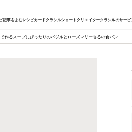
ピ
記事をよむ
レシピカード
クラシルショート
クリエイター
クラシルのサービ
Bで作るスープにぴったりのバジルとローズマリー香るの食パン