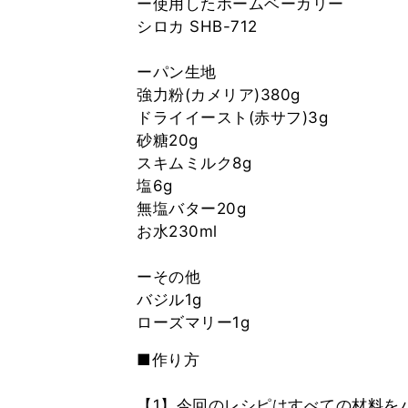
ー使用したホームベーカリー
シロカ SHB-712
ーパン生地
強力粉(カメリア)380g
ドライイースト(赤サフ)3g
砂糖20g
スキムミルク8g
塩6g
無塩バター20g
お水230ml
ーその他
バジル1g
■作り方
【1】今回のレシピはすべての材料を