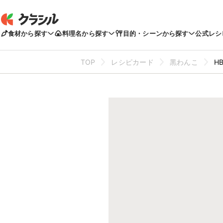
食材から探す
料理名から探す
目的・シーンから探す
公式レシ
TOP
レシピカード
黒わんこ
H