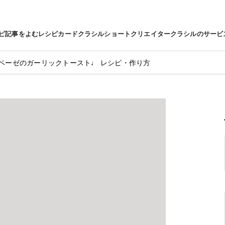
ピ
記事をよむ
レシピカード
クラシルショート
クリエイター
クラシルのサービ
ベーゼのガーリックトースト♩ レシピ・作り方