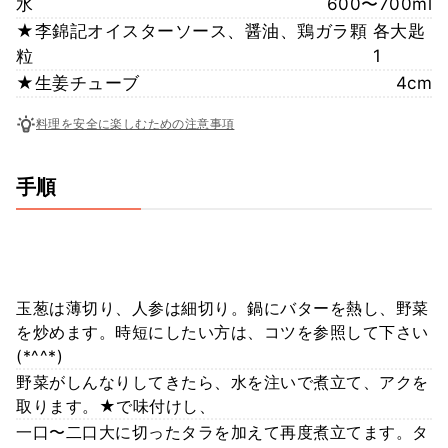
水
600〜700ml
★李錦記オイスターソース、醤油、鶏ガラ顆
各大匙
粒
1
★生姜チューブ
4cm
料理を安全に楽しむための注意事項
手順
玉葱は薄切り、人参は細切り。鍋にバターを熱し、野菜
を炒めます。時短にしたい方は、コツを参照して下さい
(*^^*)
野菜がしんなりしてきたら、水を注いで煮立て、アクを
取ります。★で味付けし、
一口〜二口大に切ったタラを加えて再度煮立てます。タ