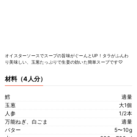
オイスターソースでスープの旨味がぐーんとUP！タラがふんわ
り美味しい、玉葱たっぷりで生姜の効いた簡単スープです♡
材料
（4人分）
鱈
適量
玉葱
大1個
人参
1/2本
万能ねぎ、白ごま
適量
バター
5〜10g