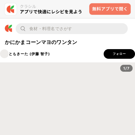
かにかまコーンマヨのワンタン
ともきーた (伊藤 智子)
フォロー
1/7