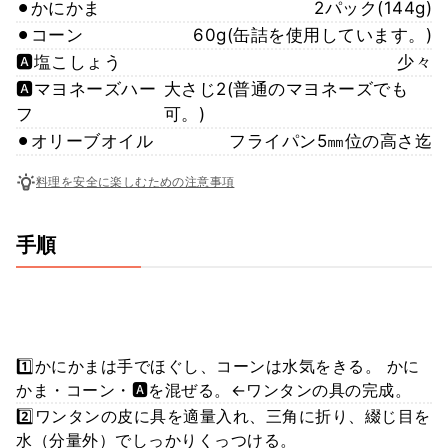
⚫︎かにかま
2パック(144g)
⚫︎コーン
60g(缶詰を使用しています。)
🅰️塩こしょう
少々
🅰️マヨネーズハー
大さじ2(普通のマヨネーズでも
フ
可。)
⚫︎オリーブオイル
フライパン5㎜位の高さ迄
料理を安全に楽しむための注意事項
手順
1️⃣かにかまは手でほぐし、コーンは水気をきる。 かに
かま・コーン・🅰️を混ぜる。←ワンタンの具の完成。
2️⃣ワンタンの皮に具を適量入れ、三角に折り、綴じ目を
水（分量外）でしっかりくっつける。