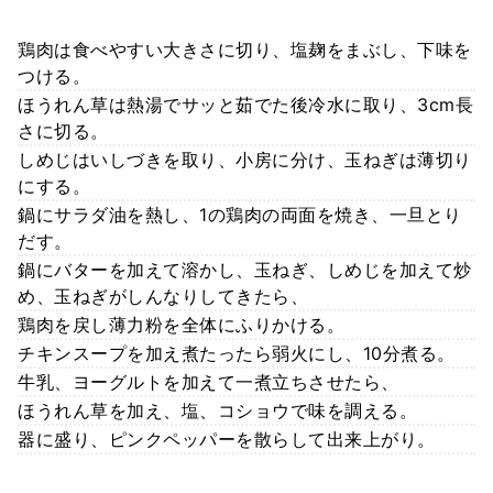
鶏肉は食べやすい大きさに切り、塩麹をまぶし、下味を
つける。
ほうれん草は熱湯でサッと茹でた後冷水に取り、3cm長
さに切る。
しめじはいしづきを取り、小房に分け、玉ねぎは薄切り
にする。
鍋にサラダ油を熱し、1の鶏肉の両面を焼き、一旦とり
だす。
鍋にバターを加えて溶かし、玉ねぎ、しめじを加えて炒
め、玉ねぎがしんなりしてきたら、
鶏肉を戻し薄力粉を全体にふりかける。
チキンスープを加え煮たったら弱火にし、10分煮る。
牛乳、ヨーグルトを加えて一煮立ちさせたら、
ほうれん草を加え、塩、コショウで味を調える。
器に盛り、ピンクペッパーを散らして出来上がり。