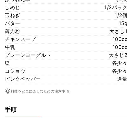
しめじ
1/2パック
玉ねぎ
1/2個
バター
15g
薄力粉
大さじ1
チキンスープ
100cc
牛乳
100cc
プレーンヨーグルト
大さじ2
塩
各少々
コショウ
各少々
ピンクペッパー
適量
料理を安全に楽しむための注意事項
手順