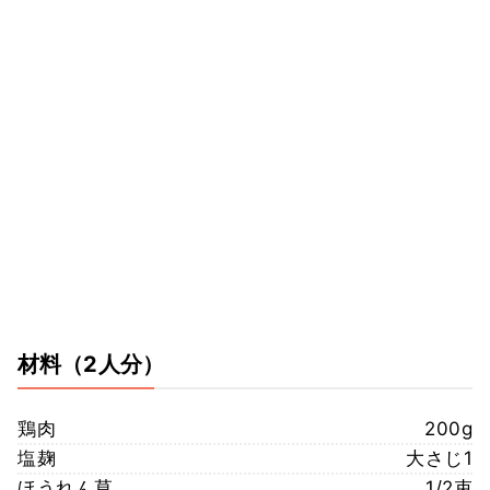
材料
（2人分）
鶏肉
200g
塩麹
大さじ1
ほうれん草
1/2束