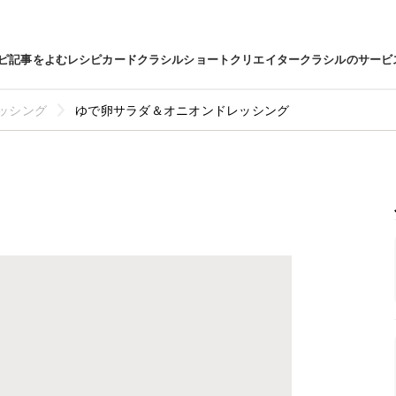
ピ
記事をよむ
レシピカード
クラシルショート
クリエイター
クラシルのサービ
ッシング
ゆで卵サラダ＆オニオンドレッシング