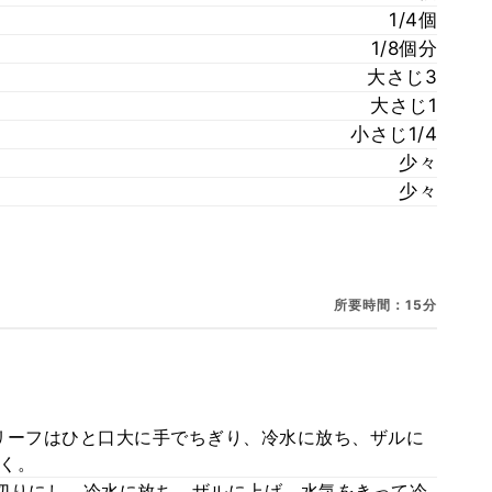
1/4個
1/8個分
大さじ3
大さじ1
小さじ1/4
少々
少々
所要時間：15分
リーフはひと口大に手でちぎり、冷水に放ち、ザルに
く。
切りにし、冷水に放ち、ザルに上げ、水気をきって冷