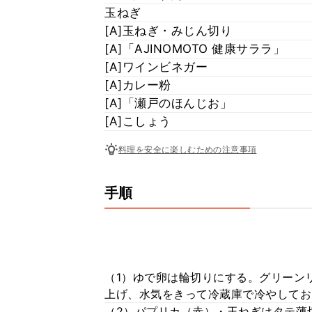
玉ねぎ
[A]玉ねぎ・みじん切り
[A]「AJINOMOTO 健康サララ」
[A]ワインビネガー
[A]カレー粉
[A]「瀬戸のほんじお」
[A]こしょう
料理を安全に楽しむための注意事項
手順
（1）ゆで卵は輪切りにする。グリーン
上げ、水気をきって冷蔵庫で冷やしてお
（2）パプリカ（赤）・玉ねぎはタテ薄