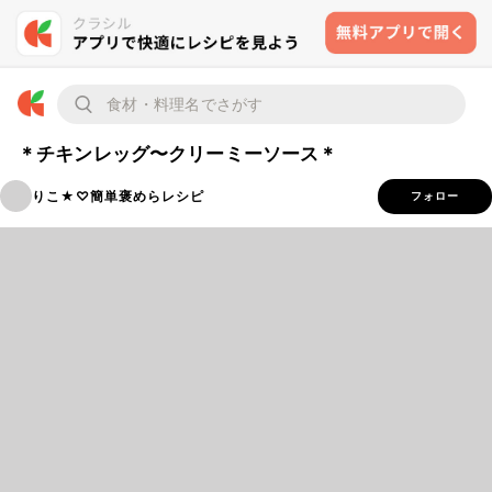
＊チキンレッグ〜クリーミーソース＊
りこ★♡簡単褒めらレシピ
フォロー