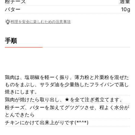
粉チーズ
適量
バター
10g
料理を安全に楽しむための注意事項
手順
鶏肉は、塩胡椒を軽ーく振り、薄力粉と片栗粉を混ぜた
ものをまぶし、サラダ油を少量熱したフライパンで蒸し
焼きにします。
鶏肉が焼けたら取り出し、★を全て注ぎ煮立てます。
粉チーズ、バターを加えてグツグツさせ、程よく水分が
とんできたら
チキンにかけて出来上がりです(*^^*)