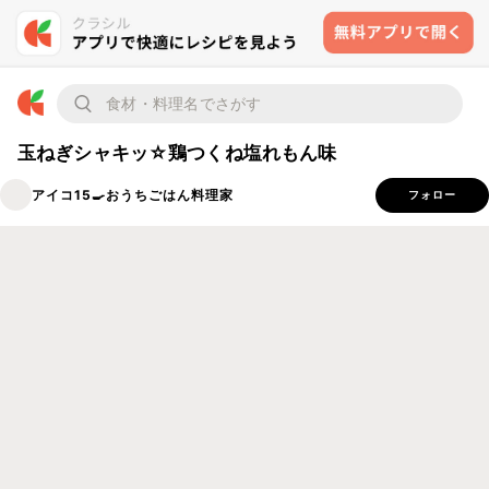
玉ねぎシャキッ☆鶏つくね塩れもん味
アイコ15🍳おうちごはん料理家
フォロー