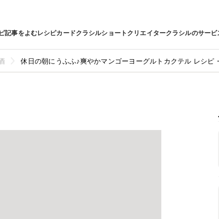
ピ
記事をよむ
レシピカード
クラシルショート
クリエイター
クラシルのサービ
酒
休日の朝にうふふ♪爽やかマンゴーヨーグルトカクテル レシピ