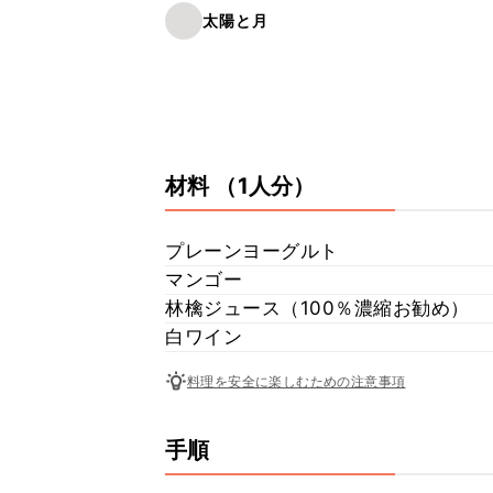
太陽と月
材料
（1人分）
プレーンヨーグルト
マンゴー
林檎ジュース（100％濃縮お勧め）
白ワイン
料理を安全に楽しむための注意事項
手順