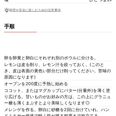
料理を安全に楽しむための注意事項
手順
卵を卵黄と卵白にそれぞれ別のボウルに分ける。
レモンは皮を削り、レモン汁を絞っておく。(このと
き、皮は表面の黄色い部分だけ削ってください。苦味の
原因になります)
オーブンを200度に予熱し始める
ココット、またはマグカップにバター(分量外)を薄く塗
り広げる。甘いものがお好みの方は、この上にグラニュ
ー糖も薄くまぶすとより美味しくなります◎
メレンゲを作る。卵白に砂糖を2回に分けていれ、ハン
ドミキサー低速で軽く筋が残る程度まで泡立てる。