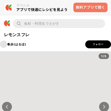
レモンスフレ
春歩(はるほ)
フォロー
1/5