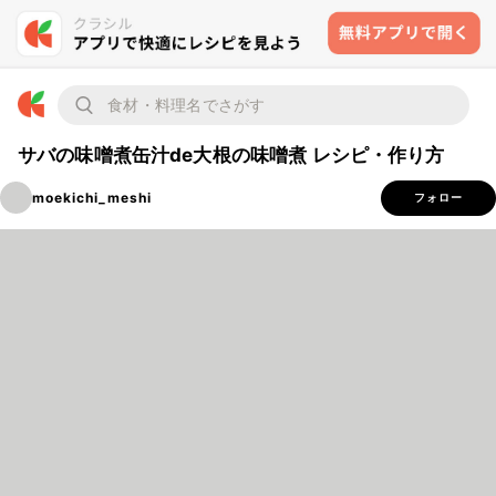
サバの味噌煮缶汁de大根の味噌煮 レシピ・作り方
moekichi_meshi
フォロー