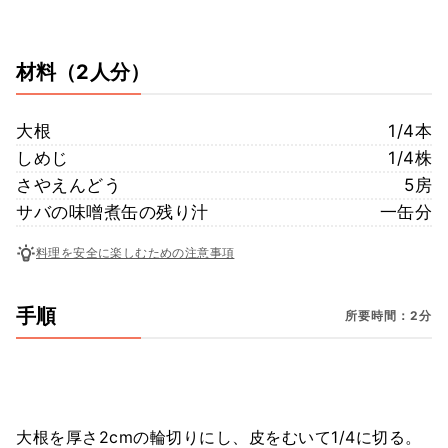
材料
（2人分）
大根
1/4本
しめじ
1/4株
さやえんどう
5房
サバの味噌煮缶の残り汁
一缶分
料理を安全に楽しむための注意事項
手順
所要時間：2分
大根を厚さ2cmの輪切りにし、皮をむいて1/4に切る。