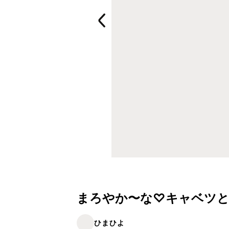
まろやか〜な♡キャベツと
ひまひよ