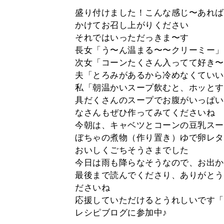
盛り付けました！こんな感じ〜あれば
かけてお召し上がりください
それではいっただっきま〜す
長女「う〜ん温まる〜〜クリーミー」
次女「コーンたくさん入ってて好き〜
夫「とろみがあるから冷めなくていい
私「朝温かいスープ飲むと、ホッとす
具だくさんのスープでお腹がいっぱい
なさんもぜひ作ってみてくださいね
今朝は、キャベツとコーンの豆乳スー
ぼちゃの煮物（作り置き）ゆで卵レタ
おいしくごちそうさまでした
今日は雨も降らなそうなので、お出か
最後まで読んでくださり、ありがとう
ださいね
応援していただけるとうれしいです「
レシピブログに参加中♪