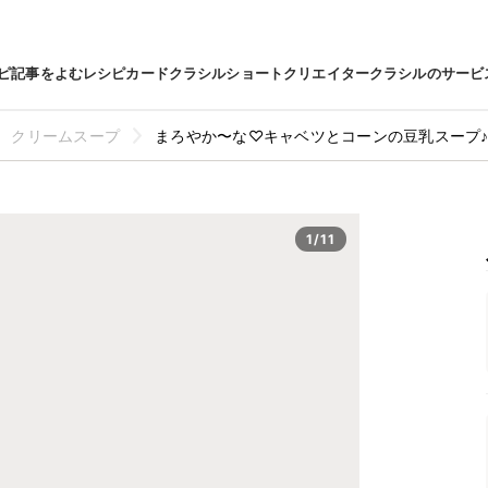
ピ
記事をよむ
レシピカード
クラシルショート
クリエイター
クラシルのサービ
クリームスープ
まろやか〜な♡キャベツとコーンの豆乳スープ
1/11