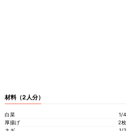
材料
（2人分）
白菜
1/4
厚揚げ
2枚
ネギ
1/2