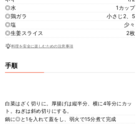
◎水
1カップ
◎鶏ガラ
小さじ2、5
◎塩
少々
◎生姜スライス
2枚
料理を安全に楽しむための注意事項
手順
白菜はざく切りに。厚揚げは縦半分、横に4等分にカッ
ト。ねぎは斜め切りにする。
鍋に◎と1を入れて蓋をし、弱火で15分煮て完成