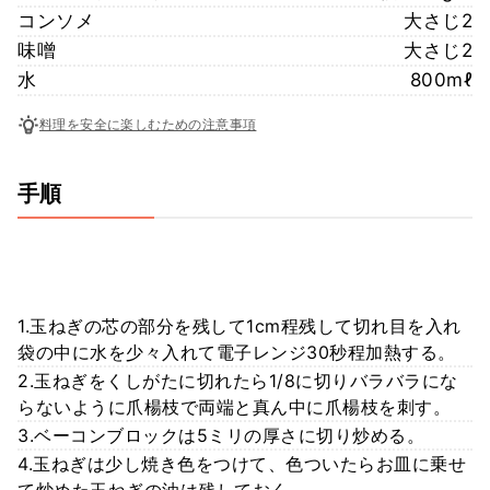
コンソメ
大さじ2
味噌
大さじ2
水
800mℓ
料理を安全に楽しむための注意事項
手順
1.玉ねぎの芯の部分を残して1cm程残して切れ目を入れ
袋の中に水を少々入れて電子レンジ30秒程加熱する。
2.玉ねぎをくしがたに切れたら1/8に切りバラバラにな
らないように爪楊枝で両端と真ん中に爪楊枝を刺す。
3.ベーコンブロックは5ミリの厚さに切り炒める。
4.玉ねぎは少し焼き色をつけて、色ついたらお皿に乗せ
て炒めた玉ねぎの油は残しておく。