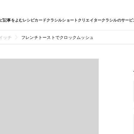
ピ
記事をよむ
レシピカード
クラシルショート
クリエイター
クラシルのサービ
イッチ
フレンチトーストでクロックムッシュ