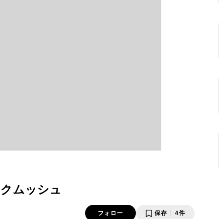
ックムッシュ
フォロー
保存
4件