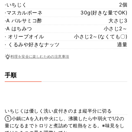
·いちじく
2個
·マスカルポーネ
30g(好きな量でOK)
·A バルサミコ酢
大さじ3
·A はちみつ
小さじ2～
· オリーブオイル
小さじ2～(なくても〇)
· くるみや好きなナッツ
適量
料理を安全に楽しむための注意事項
手順
いちじくは優しく洗い皮付きのまま縦半分に切る
①小鍋にAを入れ中火にし、沸騰したら中弱火で1/2の
量になるまでトロリと煮詰めて粗熱をとる。※味見をし