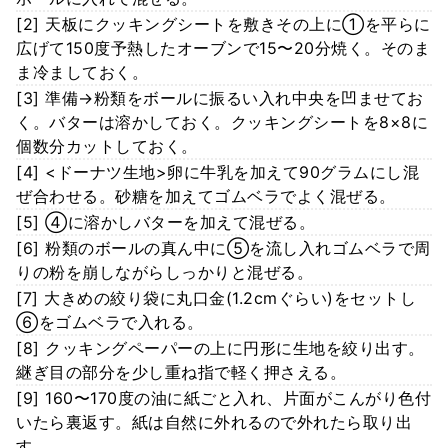
[2] 天板にクッキングシートを敷きその上に①を平らに
広げて150度予熱したオーブンで15〜20分焼く。そのま
ま冷ましておく。
[3] 準備→粉類をボールに振るい入れ中央を凹ませてお
く。バターは溶かしておく。クッキングシートを8×8に
個数分カットしておく。
[4] <ドーナツ生地>卵に牛乳を加えて90グラムにし混
ぜ合わせる。砂糖を加えてゴムベラでよく混ぜる。
[5] ④に溶かしバターを加えて混ぜる。
[6] 粉類のボールの真ん中に⑤を流し入れゴムベラで周
りの粉を崩しながらしっかりと混ぜる。
[7] 大きめの絞り袋に丸口金(1.2cmぐらい)をセットし
⑥をゴムベラで入れる。
[8] クッキングペーパーの上に円形に生地を絞り出す。
継ぎ目の部分を少し重ね指で軽く押さえる。
[9] 160〜170度の油に紙ごと入れ、片面がこんがり色付
いたら裏返す。紙は自然に外れるので外れたら取り出
す。