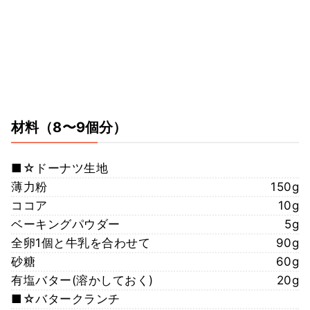
材料
（8〜9個分）
■☆ドーナツ生地
薄力粉
150g
ココア
10g
ベーキングパウダー
5g
全卵1個と牛乳を合わせて
90g
砂糖
60g
有塩バター(溶かしておく)
20g
■☆バタークランチ