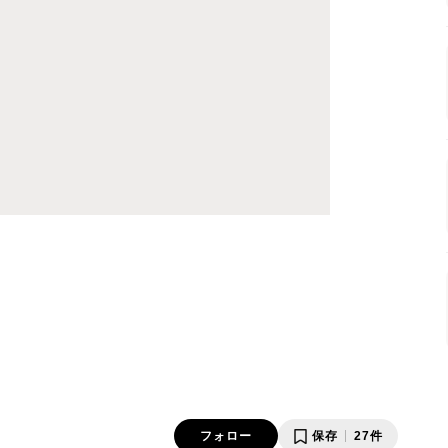
フォロー
保存
27件