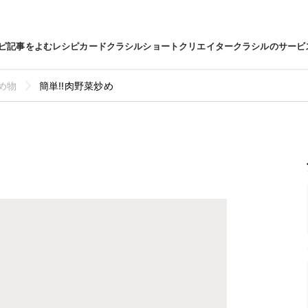
ピ
記事をよむ
レシピカード
クラシルショート
クリエイター
クラシルのサービ
め物
簡単!!肉野菜炒め