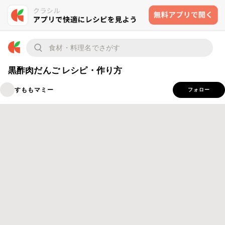
黒酢肉だんご レシピ・作り方
すももマミー
フォロー