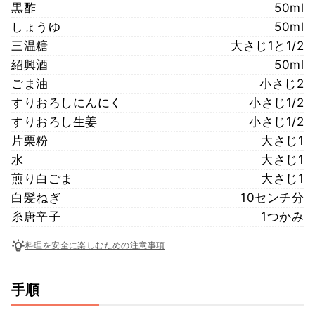
黒酢
50ml
しょうゆ
50ml
三温糖
大さじ1と1/2
紹興酒
50ml
ごま油
小さじ2
すりおろしにんにく
小さじ1/2
すりおろし生姜
小さじ1/2
片栗粉
大さじ1
水
大さじ1
煎り白ごま
大さじ1
白髪ねぎ
10センチ分
糸唐辛子
1つかみ
料理を安全に楽しむための注意事項
手順